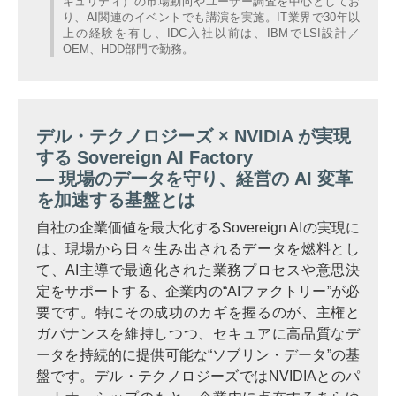
キュリティ）の市場動向やユーザー調査を中心としてお
り、AI関連のイベントでも講演を実施。IT業界で30年以
上の経験を有し、IDC入社以前は、IBMでLSI設計／
OEM、HDD部門で勤務。
デル・テクノロジーズ × NVIDIA が実現
する Sovereign AI Factory
— 現場のデータを守り、経営の AI 変革
を加速する基盤とは
自社の企業価値を最大化するSovereign AIの実現に
は、現場から日々生み出されるデータを燃料とし
て、AI主導で最適化された業務プロセスや意思決
定をサポートする、企業内の“AIファクトリー”が必
要です。特にその成功のカギを握るのが、主権と
ガバナンスを維持しつつ、セキュアに高品質なデ
ータを持続的に提供可能な“ソブリン・データ”の基
盤です。デル・テクノロジーズではNVIDIAとのパ