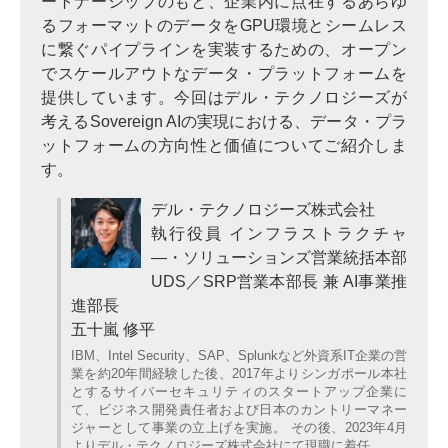
ートナーシップのもと、企業内に点在するあらゆ
るフォーマットのデータをGPU環境とシームレス
に繋ぐパイプラインを実装するための、オープン
でスケールアウトなデータ・プラットフォームを
提供しています。今回はデル・テクノロジーズが
考えるSovereign AIの実現における、データ・プラ
ットフォームの方向性と価値についてご紹介しま
す。
デル・テクノロジーズ株式会社
執行役員 インフラストラクチャ
―・ソリューションズ営業統括本部
UDS／SRP営業本部長 兼 AI事業推
進部長
五十嵐 修平
IBM、Intel Security、SAP、Splunkなど外資系IT企業の営
業を約20年間経験した後、2017年よりシンガポール本社
とするサイバーセキュリティのスタートアップ企業に
て、ビジネス開発責任者および日本のカントリーマネー
ジャーとして事業の立上げを実施。 その後、2023年4月
よりデル・テクノロジーズ株式会社にて現職に着任。