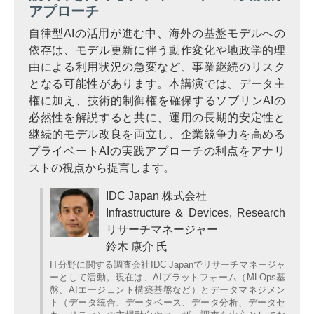
アプローチ
自律型AIの活用が進む中、海外の基盤モデルへの
依存は、モデル更新に伴う動作変化や地政学的理
由による利用状況の急変など、事業継続のリスク
となる可能性があります。本講演では、データ主
権に加え、技術的制御権を確保するソブリンAIの
必然性を解説すると共に、運用の長期的安定性と
継続的モデル改良を両立し、企業競争力を高める
プライベートAIの実践アプローチの利点をアナリ
ストの視点から提言します。
IDC Japan 株式会社
Infrastructure & Devices, Research
リサーチマネージャー
鈴木 康介 氏
IT分野に関する調査会社IDC Japanでリサーチマネージャ
ーとして活動。現在は、AIプラットフォーム（MLOps基
盤、AIエージェント構築基盤など）とデータマネジメン
ト（データ統合、データベース、データ分析、データセ